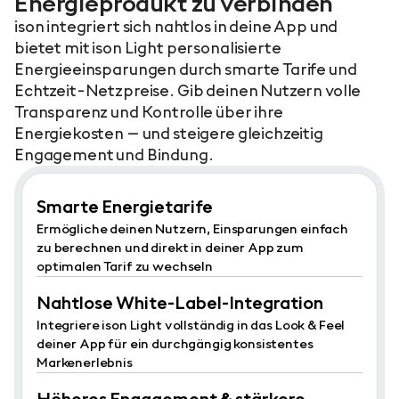
Energieprodukt zu verbinden
ison integriert sich nahtlos in deine App und
bietet mit ison Light personalisierte
Energieeinsparungen durch smarte Tarife und
Echtzeit-Netzpreise. Gib deinen Nutzern volle
Transparenz und Kontrolle über ihre
Energiekosten – und steigere gleichzeitig
Engagement und Bindung.
Smarte Energietarife
Ermögliche deinen Nutzern, Einsparungen einfach
zu berechnen und direkt in deiner App zum
optimalen Tarif zu wechseln
Nahtlose White-Label-Integration
Integriere ison Light vollständig in das Look & Feel
deiner App für ein durchgängig konsistentes
Markenerlebnis